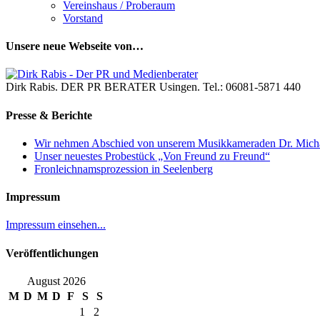
Vereinshaus / Proberaum
Vorstand
Unsere neue Webseite von…
Dirk Rabis. DER PR BERATER Usingen. Tel.: 06081-5871 440
Presse & Berichte
Wir nehmen Abschied von unserem Musikkameraden Dr. Mich
Unser neuestes Probestück „Von Freund zu Freund“
Fronleichnamsprozession in Seelenberg
Impressum
Impressum einsehen...
Veröffentlichungen
August 2026
M
D
M
D
F
S
S
1
2